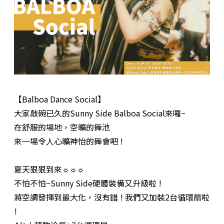
【Balboa Dance Social】
大家敲碗已久的Sunny Side Balboa Social來囉~
在舒服的場地，空曠的舞池
來一場令人心曠神怡的舞會吧 !
夏天狠狠到來☼☼☼
不怕不怕~Sunny Side硬體裝備又升級啦 !
將空調發揮到最大化，沒有錯 ! 我們又加裝2台循環扇啦
!