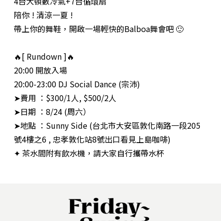
4台大頓數冷氣+7台循環扇
陪你 ! 清涼一夏 !
帶上你的舞鞋，開啟一場輕快的Balboa舞會吧 🙂
🔥[ Rundown ]🔥
20:00 開放入場
20:00-23:00 DJ Social Dance (宗沛)
➤費用 ：$300/1人, $500/2人
➤日期 ：8/24 (周六）
➤地點 ：Sunny Side (台北市大安區敦化南路一段205
號4樓之6 , 忠孝敦化站8號出口看見上島咖啡)
✦ 茶水間附有飲水機，請大家自行攜帶水杯