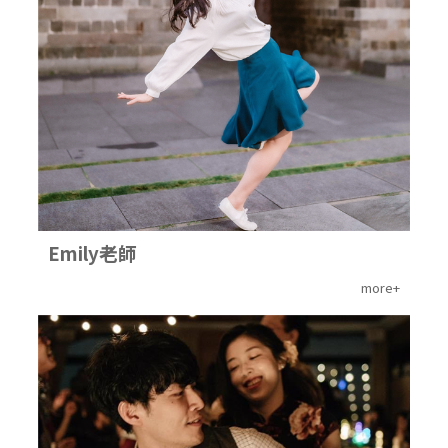
Emily老師
more+