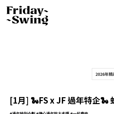
2026年
[1月] 🐍FS x JF 過年特企
#過年特別企劃
#擔心過年吃太多嗎
#一起瘦肉