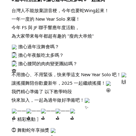
台灣人不能放棄諧音梗，今年也要蛇Wing起來！
一年一度的 New Year Solo 來囉！
今年 FS 與 JF 聯手響應年度活動，
為大家帶來每年都超有趣的 "瘦肉大串燒"
擔心過年沒舞會嗎？
擔心年夜飯吃太多嗎？
擔心腰間的肉肉變更團結嗎？
不用擔心、不用緊張，快來學這支 New Year Solo 吧！
讓搖擺舞陪你歡慶新年，2025 一起繼續搖擺！
我們精心準備了 以下教學時段
快來加入，一起為過年做好準備吧！
——
——
——
——
〖 精彩活動 〗
⓵ 舞動蛇年享抽獎