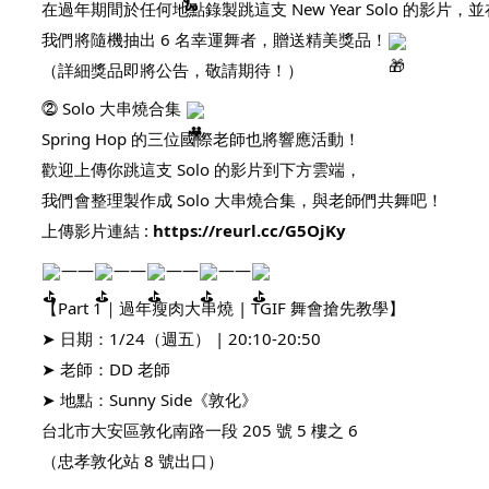
在過年期間於任何地點錄製跳這支 New Year Solo 的影片，並在 IG 上
我們將隨機抽出 6 名幸運舞者，贈送精美獎品！
（詳細獎品即將公告，敬請期待！）
⓶ Solo 大串燒合集
Spring Hop 的三位國際老師也將響應活動！
歡迎上傳你跳這支 Solo 的影片到下方雲端，
我們會整理製作成 Solo 大串燒合集，與老師們共舞吧！
上傳影片連結 :
https://reurl.cc/G5OjKy
——
——
——
——
【Part 1｜過年瘦肉大串燒 | TGIF 舞會搶先教學】
➤ 日期：1/24（週五） | 20:10-20:50
➤ 老師：DD 老師
➤ 地點：Sunny Side《敦化》
台北市大安區敦化南路一段 205 號 5 樓之 6
（忠孝敦化站 8 號出口）