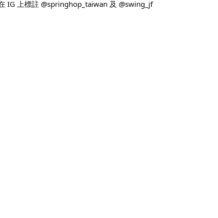
標註 @springhop_taiwan 及 @swing_jf