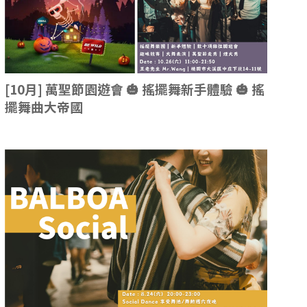
[10月] 萬聖節園遊會 🎃 搖擺舞新手體驗 🎃 搖
擺舞曲大帝國