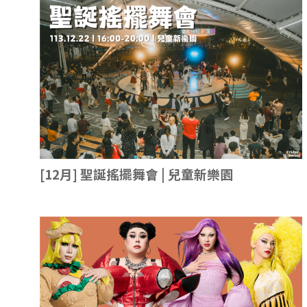
[12月] 聖誕搖擺舞會 | 兒童新樂園