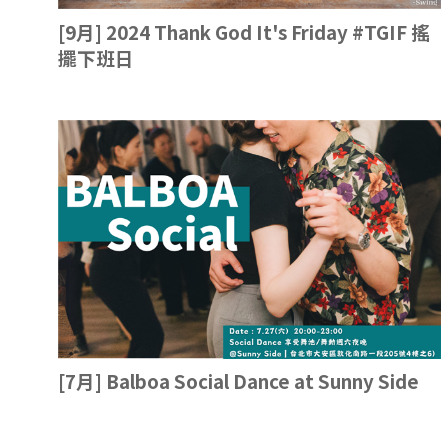
[9月] 2024 Thank God It's Friday #TGIF 搖
擺下班日
[7月] Balboa Social Dance at Sunny Side