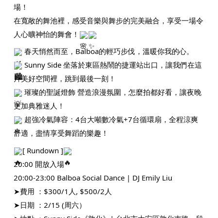
場！
在寬敞的舞池裡，感受音樂與舞步的完美融合，享受一場令
人心曠神怡的舞會！
春天悄然而至，Balboa的輕巧步伐，溫暖你我的心。
Sunny Side 坐落於東區熱鬧的捷運站出口，讓我們在這
片美好空間裡，跳到最後一刻！
璀璨的聖誕燈飾 營造浪漫氛圍，怎麼拍都好看，讓夜晚
更加典雅迷人！
超強冷氣陣容：4台大噸數冷氣+7台循環扇，全程涼爽
舒適，盡情享受舞蹈的樂趣！
[ Rundown ]
20:00 開放入場
20:00-23:00 Balboa Social Dance | DJ Emily Liu
➤費用 ：$300/1人, $500/2人
➤日期 ：2/15 (周六）