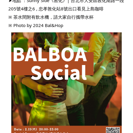
➤地點 ：Sunny Side《敦化》| 台北市大安區敦化南路一段
205號4樓之6 , 忠孝敦化站8號出口看見上島咖啡
※ 茶水間附有飲水機，請大家自行攜帶水杯
※ Photo by 2024 Bal&Hop