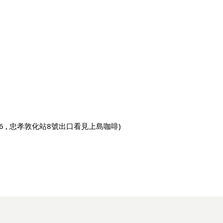
之6 , 忠孝敦化站8號出口看見上島咖啡)