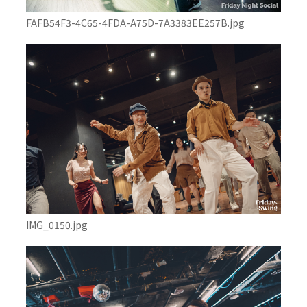
FAFB54F3-4C65-4FDA-A75D-7A3383EE257B.jpg
IMG_0150.jpg