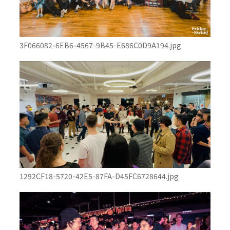
3F066082-6EB6-4567-9B45-E686C0D9A194.jpg
1292CF18-5720-42E5-87FA-D45FC6728644.jpg