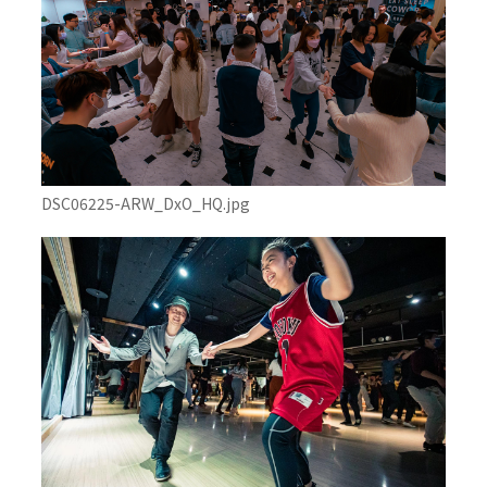
DSC06225-ARW_DxO_HQ.jpg