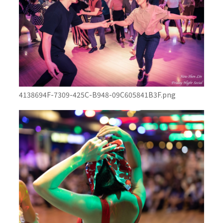
4138694F-7309-425C-B948-09C605841B3F.png