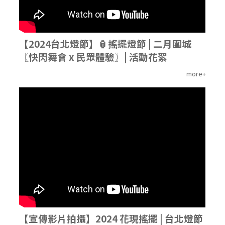
【2024台北燈節】🏮搖擺燈節 | 二月圍城
〖快閃舞會 x 民眾體驗〗| 活動花絮
more+
'
【宣傳影片拍攝】2024 花現搖擺 | 台北燈節