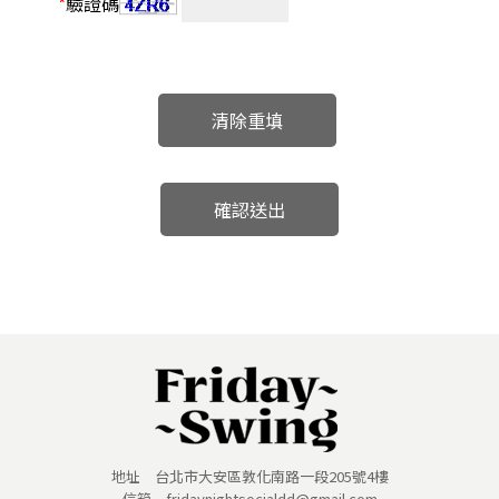
*
驗證碼
清除重填
確認送出
地址 台北市大安區敦化南路一段205號4樓
信箱 fridaynightsocialdd@gmail.com