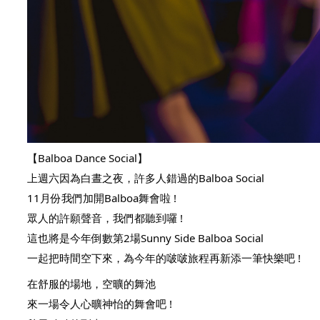
【Balboa Dance Social】
上週六因為白晝之夜，許多人錯過的Balboa Social
11月份我們加開Balboa舞會啦 !
眾人的許願聲音，我們都聽到囉 !
這也將是今年倒數第2場Sunny Side Balboa Social
一起把時間空下來，為今年的啵啵旅程再新添一筆快樂吧 !
在舒服的場地，空曠的舞池
來一場令人心曠神怡的舞會吧 !