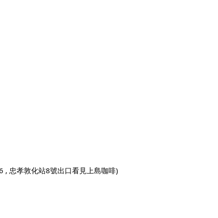
之6 , 忠孝敦化站8號出口看見上島咖啡)