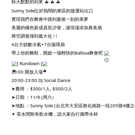
秋天默默的到來
☘︎
☘︎
☘︎
Sunny Side位於熱鬧的東區的捷運站出口
實現我們在舞會中跳到最後一刻的美夢
美麗的橘色新成員長沙發，讓現場添加典美感
將空調發揮到最大化 ! !
4台大頓數冷氣+7台循環扇
帶上你的舞鞋，開啟一場輕快的Balboa舞會吧
[ Rundown ]
20:00 開放入場
20:00-23:00 DJ Social Dance
➤費用 ：$300/1人, $500/2人
➤日期 ：11/9 (周六）
➤地點 ：Sunny Side (台北市大安區敦化南路一段205號4樓
✦ 茶水間附有飲水機，請大家自行攜帶水杯