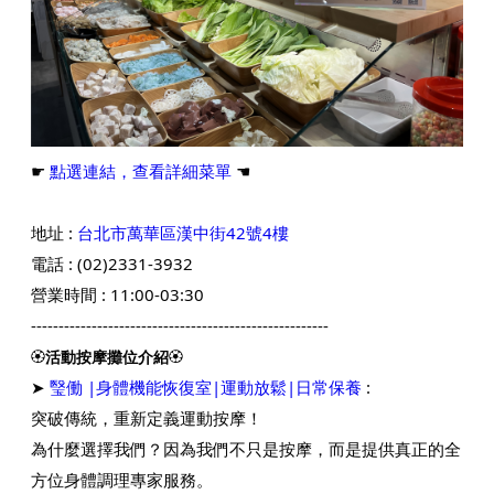
☛
點選連結，查看詳細菜單
☚
地址 :
台北市萬華區漢中街42號4樓
電話 : (02)
2331-3932
營業時間 : 11:00-03:30
------------------------------------------------------
🏵️
活動按摩攤位介紹
🏵️
➤
瑿働 |身體機能恢復室|運動放鬆|日常保養
:
突破傳統，重新定義運動按摩！
為什麼選擇我們？因為我們不只是按摩，而是提供真正的全
方位身體調理專家服務。