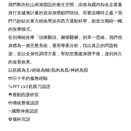
我們剛在松山南港開設的養生空間，由曾為國內知名企業量
身打造健康計畫的資深身體顧問領頭。而要說獨特之處？我
們巧妙結合東方經絡學說與西方運動科學，創造出獨樹一幟
的按摩模式。
告別傳統按摩「頭痛醫頭、腳痛醫腳」的單一思維。我們視
身體為一個完整系統，運用專業分析，找出真正的問題根
源，並以全身性調理方案，幫助您重建身體平衡，達到持久
的改善效果。
以筋膜為主/經絡為輔/肌肉為底/神經為韻
🤲🏻十年的服務經驗
🔪FFT LV2筋膜刀認證
⛑️運動防護研習
🤲傳統整復認證
✨國際伸展認證
💀傷科完訓