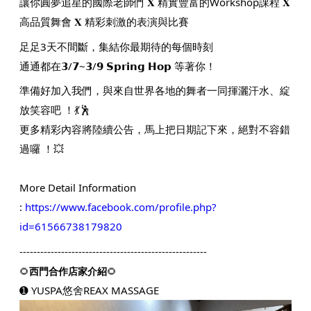
讓你圓夢追星的國際老師們
𝐗 精實豐富的Workshop課程
𝐗
高品質舞會 𝐗 精彩刺激的表演與比賽
足足3天不間斷，集結你最期待的每個時刻
通通都在𝟯/𝟳~𝟯/𝟵 𝗦𝗽𝗿𝗶𝗻𝗴 𝗛𝗼𝗽 等著你！
準備好加入我們，與來自世界各地的舞者一同揮灑汗水、綻
放笑容吧 ！💃🕺
更多精彩內容將陸續公告，馬上把日期記下來，絕對不容錯
過囉 ！💥
More Detail Information
:
https://www.facebook.com/profile.php?
id=61566738179820
------------------------------------------------------
🌻
西門合作店家介紹
🌻
➊
YUSPA悠舍REAX MASSAGE