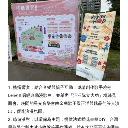
1. 搖擺饗宴：​結合音樂與親子互動，邀請創作歌手曉翎
Lene演唱經典動漫歌曲，並舉辦「汪汪隊立大功」粉絲見
面會。晚間的星光音樂會由金曲歌王殷正洋與魏品勻等人演
出，營造浪漫氛圍。​
2. 綠遊派對：​以環保為主題，提供法式插花畫框DIY、台灣
黑熊限定版木片小物盤等手作課程，並有大頭哥哥泡泡秀等