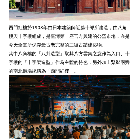
西門紅樓於1908年由日本建築師近藤十郎所建造，由八角
樓與十字樓組成，是臺灣第一座官方興建的公營市場，亦是
今天全臺所保存最古老完整的三級古蹟建築物。
其中八角樓的「八卦造型」取其八方雲集之意作為入口、十
字樓的「十字架造型」作為主體的特色，另外加上緊鄰兩旁
的南北廣場統稱為「西門紅樓」。