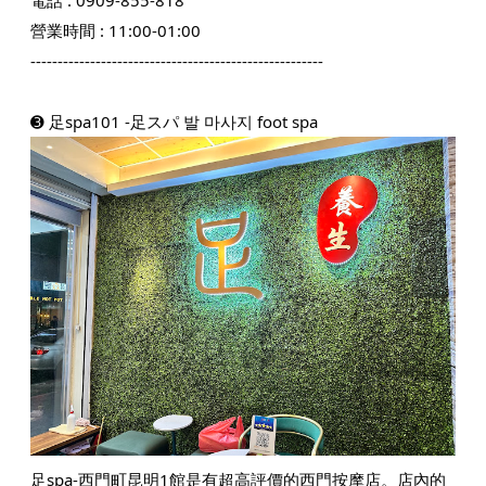
電話 :
0909-855-818
營業時間 : 11:00-01:00
------------------------------------------------------
➌ 足spa101 -足スパ 발 마사지 foot spa
足spa-西門町昆明1館是有超高評價的西門按摩店。店內的