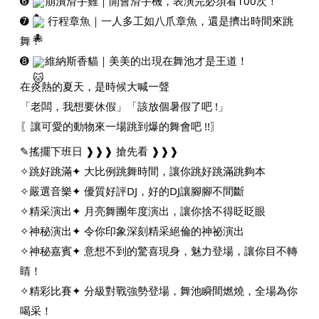
➏
崩潰滑手雞｜開會滑手機，表演完必須看100次！
➐
行程章魚｜一人多工如八爪章魚，還是擠出時間來跳
舞！
➑
維納斯香貓｜美美的出現在舞池才是王道！
在炎熱的夏天，是時候大喊一聲
「老闆，我想要休假」「該放個暑假了吧 !」
〖讓可愛的動物來一場跳到爆的舞會吧 !!〗
✎搖擺下班日 ❱❱❱ 搶先看 ❱❱❱
✧跳好跳滿✦ 大比例跳舞時間，讓你跳好跳滿跳夠本
✧嚴選音樂✦ 優質好評DJ，好的DJ讓腳腳不間斷
✧精采演出✦ 月亮舞團年度演出，讓你捨不得眨眨眼
✧神秘演出✦ 令你印象深刻精采絕倫的神祕演出
✧神秘嘉賓✦ 意想不到的驚喜現身，魅力登場，讓你目不轉
睛！
✧精彩比賽✦ 分級對戰強勢登場，舞池瞬間燃燒，全場為你
喝采！