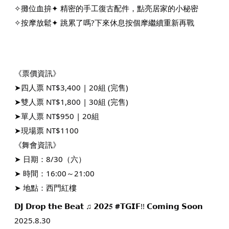
✧攤位血拚✦ 精密的手工復古配件，點亮居家的小秘密
✧按摩放鬆✦ 跳累了嗎?下來休息按個摩繼續重新再戰
《票價資訊》
➤四人票 NT$3,400 | 20組 (完售)
➤雙人票 NT$1,800 | 30組
(完售)
➤單人票 NT$950 | 20組
➤現場票 NT$1100
《舞會資訊》
➤ 日期：8/30（六）
➤ 時間：16:00～21:00
➤ 地點：西門紅樓
𝗗𝗝 𝗗𝗿𝗼𝗽 𝘁𝗵𝗲 𝗕𝗲𝗮𝘁 ♫ 𝟮𝟬𝟮𝟓
#𝗧𝗚𝗜𝗙
!! 𝗖𝗼𝗺𝗶𝗻𝗴 𝗦𝗼𝗼𝗻
2025.8.30