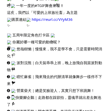
呼
一年一度的#TGIF舞會來囉 !!
這次，我們以「可愛的上班族社畜」為主題
購票連結
https://reurl.cc/VYyM36
五周年限定角色打卡區
你屬於哪一種可愛的動物呢？
➊
悠哉樹懶｜慢慢來，我不是學不會，只是需要時間消
化！
➋
派對浣熊｜白天裝乖乖上班，晚上放飛自我當派對動
物！
➌
瞎忙麻雀｜飛來飛去的代辦清單就像舞步一樣停不下
來！
➍
營業柴犬｜總是笑臉迎人，其實只想下班跳舞！
➎
快樂腳企鵝｜走路都在踩節拍，靈魂早就出差去舞池
了！