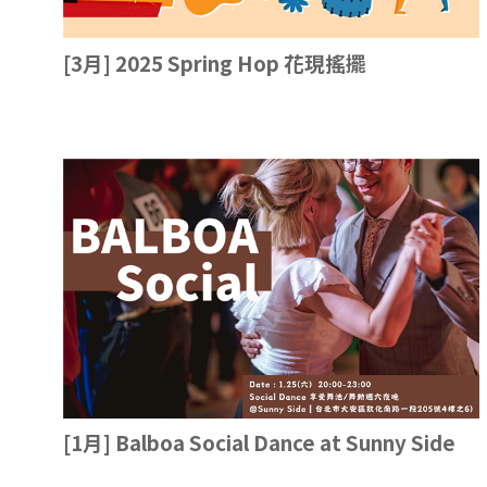
[3月] 2025 Spring Hop 花現搖擺
[1月] Balboa Social Dance at Sunny Side