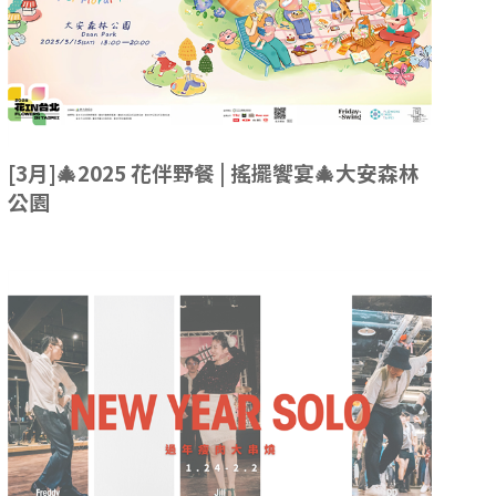
[3月]🎄2025 花伴野餐 | 搖擺饗宴🎄大安森林
公園