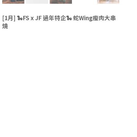
[1月] 🐍FS x JF 過年特企🐍 蛇Wing瘦肉大串
燒